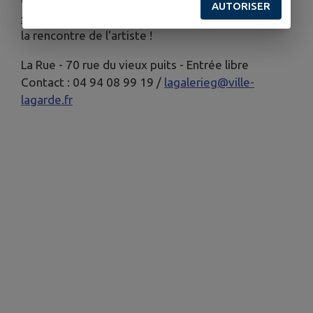
Claire tiendra une permanence pour le public
AUTORISER
samedi 23/05 de 14h à 16h
à la Galerie G. Venez à
la rencontre de l'artiste !
La Rue - 70 rue du vieux puits - Entrée libre
Contact : 04 94 08 99 19 /
lagalerieg@ville-
lagarde.fr