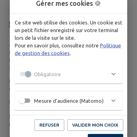
Gérer mes cookies 🍪
Entrée libre
Ce site web utilise des cookies. Un cookie est
LA RUE S'EXPOSE !
un petit fichier enregistré sur votre terminal
Tous les arts sont dans
La Rue
: photo, peinture,
lors de la visite sur le site.
dessin, collage, gravure… Sur 11 mètres
Pour en savoir plus, consultez notre
Politique
linéaires d’exposition, les talents amateurs
de gestion des cookies
.
transforment le hall de la médiathèque en
galerie vivante.
Obligatoire
Du
vendredi 22 mai au samedi 20 juin
, on vous
invite à découvrir :
Mesure d'audience (Matomo)
Mirror Twins -
Claire O’Connor
Jumeaux, miroirs vivants. Claire saisit en un clic
l’évidence de leur lien : gestes complices, regards
fusionnels, chorégraphie d’ombres et de lumière.
REFUSER
VALIDER MON CHOIX