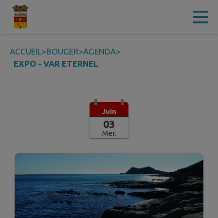
Contenu
Menu
Recherche
Pied de page
ACCUEIL
>
BOUGER
>
AGENDA
>
EXPO - VAR ETERNEL
Juin
03
Mer.