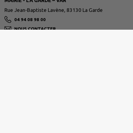
MAIRIE - LA GARDE – VAR
Rue Jean-Baptiste Lavène, 83130 La Garde
04 94 08 98 00
NOUS CONTACTER
M'Y RENDRE
www.ville-lagarde.fr
Horaires de la mairie
Du lundi au vendredi de 8h30 à 12h
et de 13h30 à 17h30.