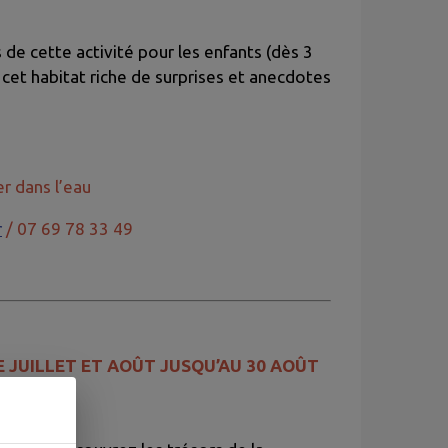
de cette activité pour les enfants (dès 3
 cet habitat riche de surprises et anecdotes
r dans l’eau
r
/ 07 69 78 33 49
E JUILLET ET AOÛT JUSQU’AU 30 AOÛT