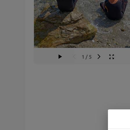
1
/
5