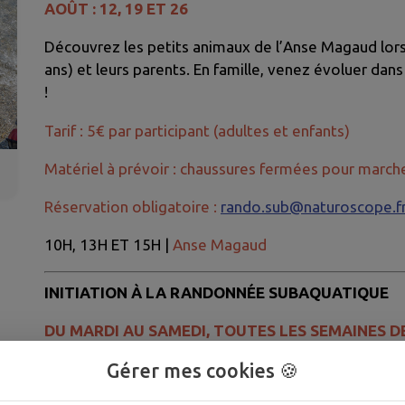
AOÛT : 12, 19 ET 26
Découvrez les petits animaux de l’Anse Magaud lors 
ans) et leurs parents. En famille, venez évoluer dans
!
Tarif : 5€ par participant (adultes et enfants)
Matériel à prévoir : chaussures fermées pour marche
Réservation obligatoire :
rando.sub@naturoscope.f
10H, 13H ET 15H |
Anse Magaud
INITIATION À LA RANDONNÉE SUBAQUATIQUE
DU MARDI AU SAMEDI, TOUTES LES SEMAINES D
ATTENTION PAS D'ACTIVITÉS LES 04 ET 05/08
Gérer mes cookies 🍪