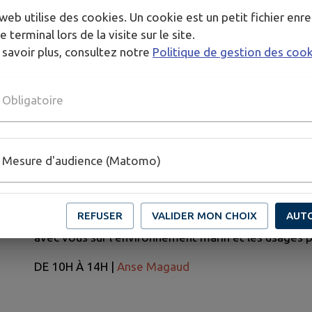
Accompagnés de notre guide de randonnée subaquat
web utilise des cookies. Un cookie est un petit fichier enre
Méditerranée.
e terminal lors de la visite sur le site.
Tarifs : 5€ pour les mineurs – 10€ pour les adultes (
 savoir plus, consultez notre
Politique de gestion des coo
combinaison)
Réservation obligatoire :
rando.sub@naturoscope.f
Obligatoire
10H, 13H ET 15H |
Anse Magaud
Mesure d'audience (Matomo)
CAMPAGNE INF’EAU MER
MERCREDIS 8 ET 29 JUILLET, LUNDI 17 AOÛT
REFUSER
VALIDER MON CHOIX
AUT
Les ambassadeurs de la campagne Inf’eau Mer seront
avec vous sur l’environnement marin et les usages p
DE 10H À 14H |
Anse Magaud