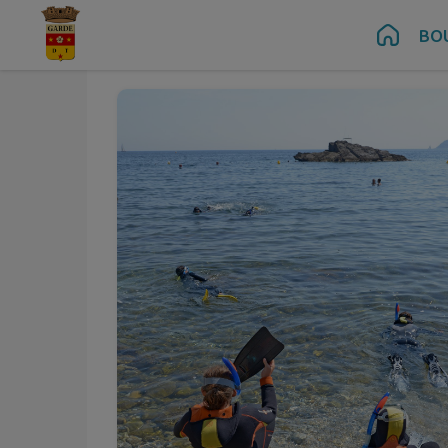
Juil.
Juil.
08
11
Contenu
Menu
Recherche
Pied de page
BO
au
Mer.
Sam.