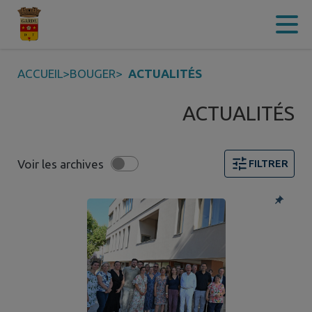
Contenu
Menu
Recherche
Pied de page
ACCUEIL
>
BOUGER
>
ACTUALITÉS
ACTUALITÉS
Voir les archives
FILTRER
8 actualités trouvées. Filtre sélectionné : TOUT.