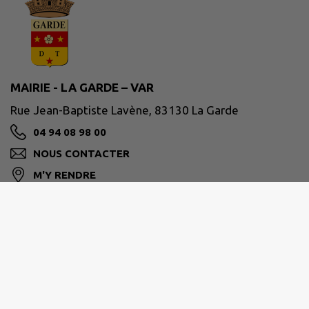
MAIRIE - LA GARDE – VAR
Rue Jean-Baptiste Lavène, 83130 La Garde
04 94 08 98 00
NOUS CONTACTER
M'Y RENDRE
www.ville-lagarde.fr
Horaires de la mairie
Du lundi au vendredi de 8h30 à 12h