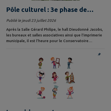
Pôle culturel : 3e phase de
travaux
Publié le jeudi 23 juillet 2026
Après la Salle Gérard Philipe, le hall Dieudonné Jacobs,
les bureaux et salles associatives ainsi que l’imprimerie
municipale, il est l’heure pour le Conservatoire
d’entamer sa mue ! Démarrage de la phase 3 –
Conservatoire : le chantier installé Suite à l’installation
de deux zones de stockage des matériaux sur les rues
du Vieux Puits et Charles Sandro, un cheminement
piétonnier sécurisé est...