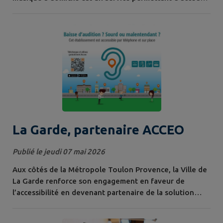
à la culture plus facilement pour les personnes isolées.
Lancé fin juin, ce dispositif s’adresse aux personnes
âgées de plus de 60 ans et bénéficiaires du portage de
repas à domicile. En effet les personnes ayant des
difficultés à se...
La Garde, partenaire ACCEO
Publié le jeudi 07 mai 2026
Aux côtés de la Métropole Toulon Provence, la Ville de
La Garde renforce son engagement en faveur de
l’accessibilité en devenant partenaire de la solution
Acceo , actuellement en cours de déploiement sur
l’ensemble du territoire français. Ce dispositif innovant