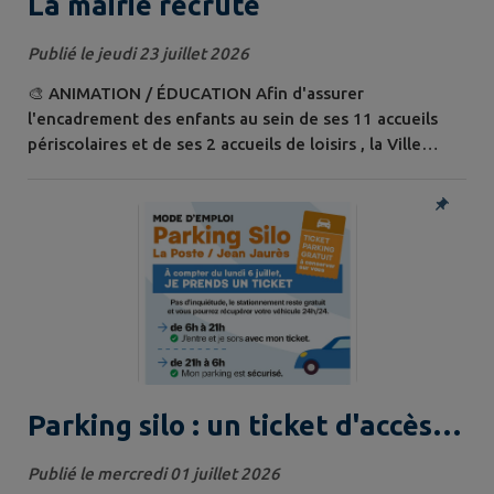
La mairie recrute
Publié le jeudi 23 juillet 2026
🎨 ANIMATION / ÉDUCATION Afin d'assurer
l'encadrement des enfants au sein de ses 11 accueils
périscolaires et de ses 2 accueils de loisirs , la Ville
recherche des professionnels de direction diplômés :
Animateur(rice)s / directeur(rice)s diplômé(e)s Période :
du 26 août 2026 au 31 août 2027 Diplômes recherchés :
Master MEEF ; BPJEPS LTP ou UCC Direction ; DE EJE. 📩
CV et lettre de motivation à...
Parking silo : un ticket d'accès
dès le 6 juillet
Publié le mercredi 01 juillet 2026