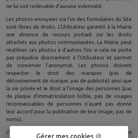
ne lui soit redevable d’aucune indemnité.
Les photos envoyées via l'un des formulaires du Site
sont libres de droits. L’Utilisateur garantit à la Mairie
une absence de recours portant sur les droits
attachés aux photos communiquées. La Mairie peut
réutiliser ces photos à d'autres fins si cela ne porte
pas préjudice directement à l'Utilisateur et permet
de conserver l’anonymat. Les photos doivent
respecter le droit des marques (pas de
détournement de marque, pas de publicité) ainsi que
la vie privée et le droit à l’image des personnes (pas
de plaque d'immatriculation lisible, pas de visages
reconnaissables de personnes n’ayant pas donné
leur accord pour la publication de leur image, pas de
noms).
L’Utilisateur est averti que la Mairie a accès aux
Gérer mes cookies 🍪