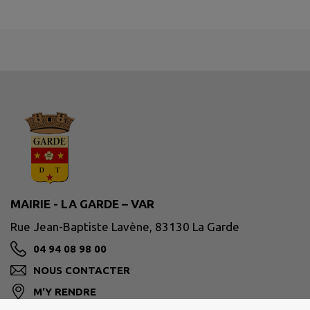
MAIRIE - LA GARDE – VAR
Rue Jean-Baptiste Lavène, 83130 La Garde
04 94 08 98 00
NOUS CONTACTER
M'Y RENDRE