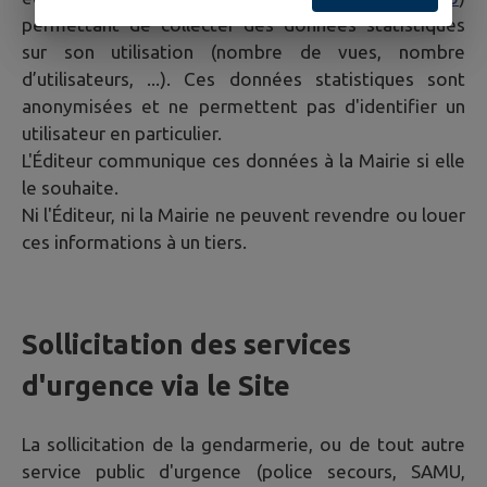
permettant de collecter des données statistiques
sur son utilisation (nombre de vues, nombre
d’utilisateurs, ...). Ces données statistiques sont
anonymisées et ne permettent pas d'identifier un
utilisateur en particulier.
L'Éditeur communique ces données à la Mairie si elle
le souhaite.
Ni l'Éditeur, ni la Mairie ne peuvent revendre ou louer
ces informations à un tiers.
Sollicitation des services
d'urgence via le Site
La sollicitation de la gendarmerie, ou de tout autre
service public d'urgence (police secours, SAMU,