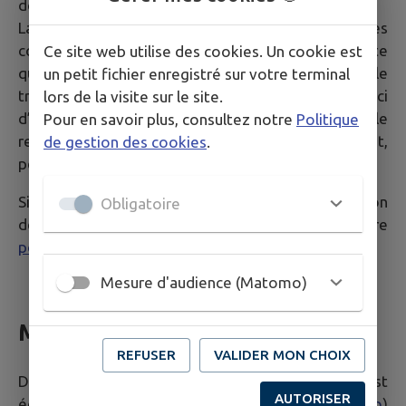
données communiquées via les formulaires du Site.
La Mairie a la possibilité de transférer les données
communiquées via le formulaire auprès de n’importe
Ce site web utilise des cookies. Un cookie est
quelle personne jugée compétente pour le
un petit fichier enregistré sur votre terminal
traitement de la demande dans un souci
lors de la visite sur le site.
d’optimisation de la qualité du service public dans le
Pour en savoir plus, consultez notre
Politique
respect des dispositions légales qui les concernent,
de gestion des cookies
.
personne qui peut être externe à ces collectivités.
Si vous souhaitez plus d'informations sur la gestion
Obligatoire
de vos données personnelles, consultez notre
politique de confidentialité
.
Mesure d'audience (Matomo)
Mesure d'audience
REFUSER
VALIDER MON CHOIX
Dans le but de mesurer l'audience du Site, celui-ci est
AUTORISER
équipé d'un système de traceurs (
Matomo
)