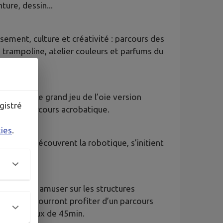
ure, dessin...
sement, culture et créativité : parcours des
 trampoline, atelier couleurs et parfums du
 région...
s comme le grand jeu de l’oie version
gistré
enne et parcours acrobatique.
kies
.
 enfants découvrent la robotique, s’initient
pour vous amuser sur les structures
uant à eux pourront profiter d’un parcours
on. Créneaux de 45min.