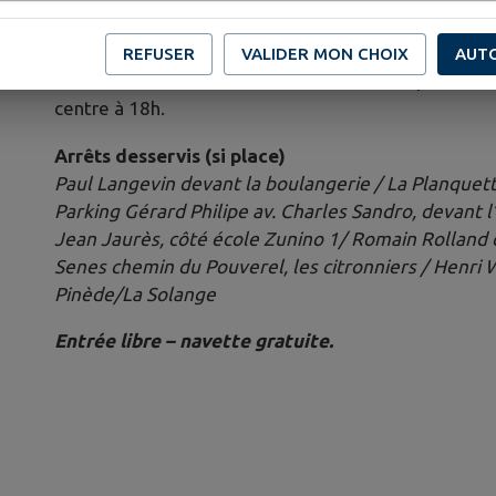
Navettes gratuites
Toutes les 20 minutes, des navettes gratuites vou
REFUSER
VALIDER MON CHOIX
AUT
l’accueil de loisirs Henri Wallon. Premier départ 9h4
centre à 18h.
Arrêts desservis (si place)
Paul Langevin devant la boulangerie / La Planquett
Parking Gérard Philipe av. Charles Sandro, devant l’
Jean Jaurès, côté école Zunino 1/ Romain Rolland 
Senes chemin du Pouverel, les citronniers / Henri W
Pinède/La Solange
Entrée libre – navette gratuite.