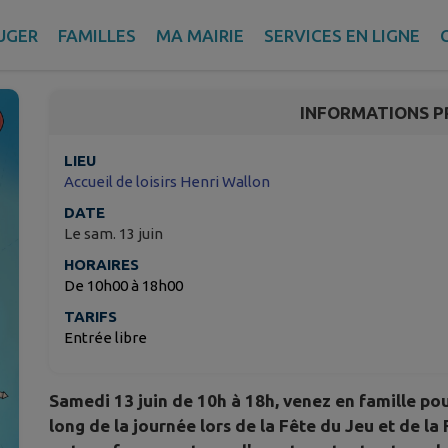
Fête du jeu et de la fam
UGER
FAMILLES
MA MAIRIE
SERVICES EN LIGNE
La Garde – Var
INFORMATIONS P
LIEU
Accueil de loisirs Henri Wallon
DATE
Le sam. 13 juin
HORAIRES
De 10h00 à 18h00
TARIFS
Entrée libre
Samedi 13 juin de 10h à 18h, venez en famille pou
long de la journée lors de la Fête du Jeu et de la 