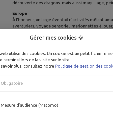
découverte des dragons mais aussi maquillage, peint
Europe
À l’honneur, un large éventail d’activités mêlant amu
aventuriers, voyage sensoriel, marionnettes à jouer,
monde, ou encore découverte de la beauté de notre
Gérer mes cookies 🍪
Amérique
Cap sur les Amériques avec des activités immersive
web utilise des cookies. Un cookie est un petit fichier enre
Amazonie, l’atelier d’attrape-rêve ou encore tyroli
e terminal lors de la visite sur le site.
 savoir plus, consultez notre
Politique de gestion des coo
Nouveau monde
Une porte s'ouvre sur des expériences inédites : les
au recyclage plastique et à la réalité virtuelle...
Obligatoire
Plouf !
Équipez-vous de votre maillot, bonnet et serviette 
gonflables installées à la piscine. Les plus jeunes q
Mesure d'audience (Matomo)
aquatique adapté dans la pataugeoire. Sur inscripti