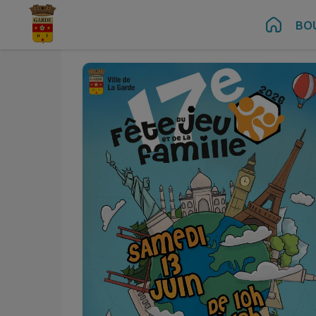
Juin
13
Contenu
Menu
Recherche
Pied de page
BO
Sam.