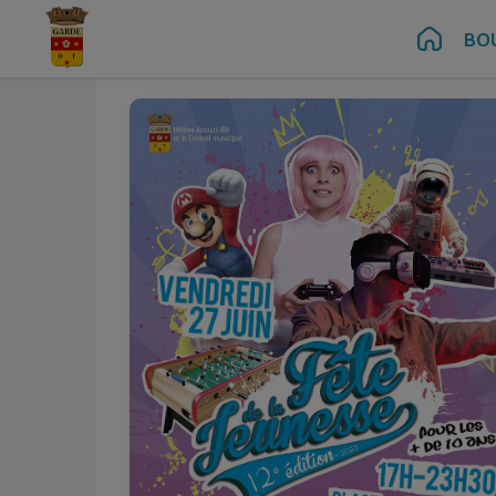
Juin
27
Contenu
Menu
Recherche
Pied de page
BO
Ven.