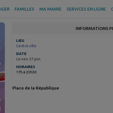
Fête de la Jeunesse
UGER
FAMILLES
MA MAIRIE
SERVICES EN LIGNE
La Garde – Var
INFORMATIONS P
LIEU
Centre ville
DATE
Le ven. 27 juin
HORAIRES
17h à 23h30
Place de la République