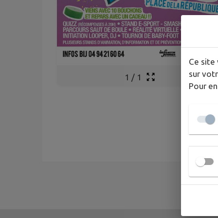
Ce site 
sur votr
1
/
1
Pour en