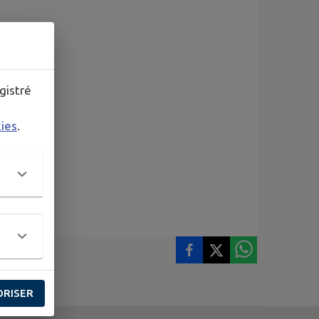
gistré
kies
.
ORISER