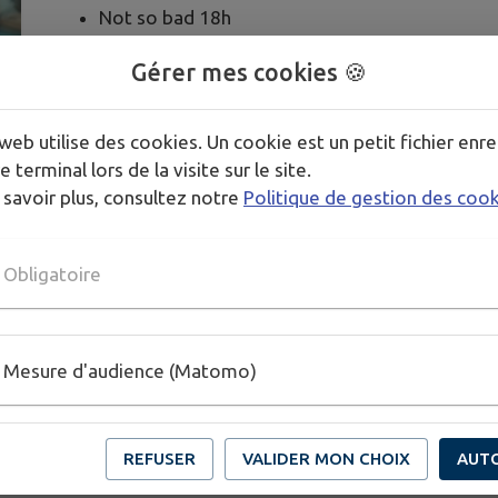
Not so bad 18h
DJ Seb 18h45
Gérer mes cookies 🍪
Jack box 19h
Slam Jean-Marc 19h30
Hoppipoppies acc 19h45
web utilise des cookies. Un cookie est un petit fichier enre
DJ Seb 20h15 - Harp yo time 21h
e terminal lors de la visite sur le site.
 savoir plus, consultez notre
Politique de gestion des coo
Obligatoire
Mesure d'audience (Matomo)
REFUSER
VALIDER MON CHOIX
AUT