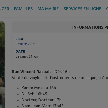
Broc and Roll
UGER
FAMILLES
MA MAIRIE
SERVICES EN LIGNE
La Garde – Var
INFORMATIONS P
LIEU
Centre ville
DATE
Le sam. 21 juin
Rue Vincent Raspail
Dès 16h
Vente de vinyles et d’instruments de musique, scène
Karam Mozika 16h
DJ Seb 16h45
Docteur, Docteur 17h
Slam Jean-Marc 17h45