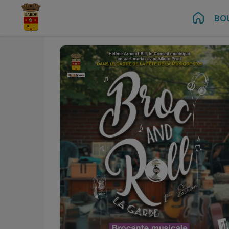
Juin
21
Contenu
Menu
Recherche
Pied de page
BO
Sam.