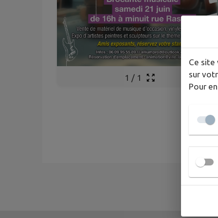
Ce site 
sur votr
1
/
1
Pour en