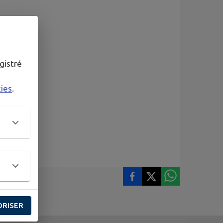
gistré
kies
.
ORISER