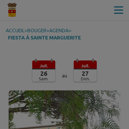
Contenu
Menu
Recherche
Pied de page
ACCUEIL
>
BOUGER
>
AGENDA
>
FIESTA À SAINTE MARGUERITE
Juil.
Juil.
26
27
au
Sam.
Dim.