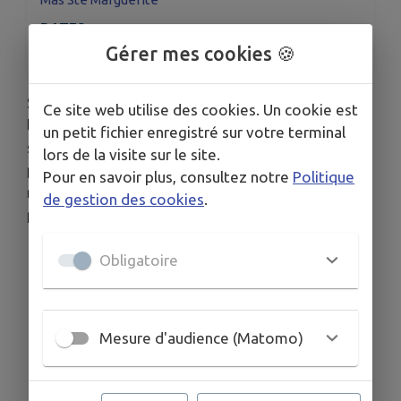
DATES
Du sam. 26 juil. au dim. 27 juil.
Gérer mes cookies 🍪
Samedi 26 et dimanche 27 juillet, le quartier du
Ce site web utilise des cookies. Un cookie est
littoral fait sa grande fête annuelle. L’occasion de
un petit fichier enregistré sur votre terminal
se retrouver autour de belles tablées pour
lors de la visite sur le site.
profiter, s’amuser et échanger. De beaux
Pour en savoir plus, consultez notre
Politique
moments à vivre en famille et entre amis, pour
de gestion des cookies
.
petits et grands !
Obligatoire
Mesure d'audience (Matomo)