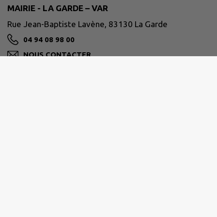
MAIRIE - LA GARDE – VAR
Rue Jean-Baptiste Lavène, 83130 La Garde
04 94 08 98 00
NOUS CONTACTER
M'Y RENDRE
www.ville-lagarde.fr
Horaires de la mairie
Du lundi au vendredi de 8h30 à 12h
et de 13h30 à 17h30.