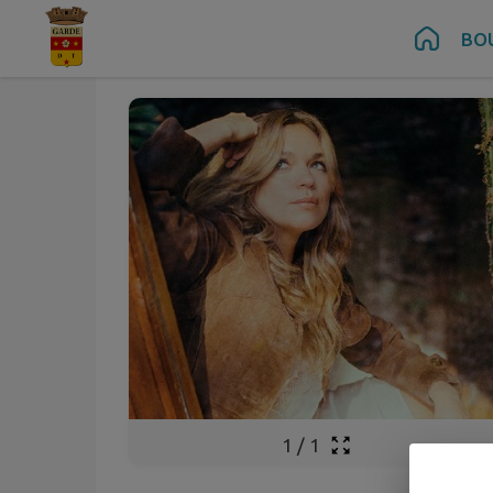
Oct.
10
Contenu
Menu
Recherche
Pied de page
BO
Ven.
1
/
1