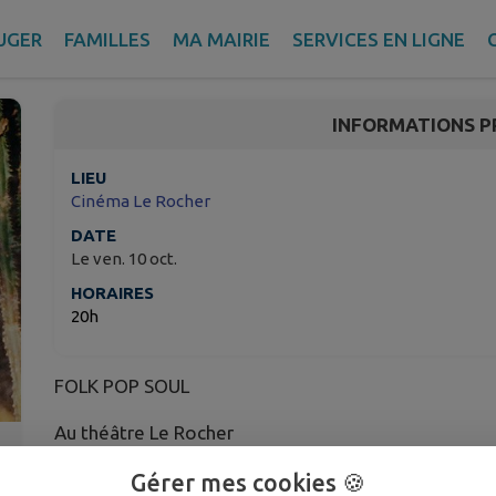
BOBBIE
UGER
FAMILLES
MA MAIRIE
SERVICES EN LIGNE
La Garde – Var
INFORMATIONS P
LIEU
Cinéma Le Rocher
DATE
Le ven. 10 oct.
HORAIRES
20h
FOLK POP SOUL
Au théâtre Le Rocher
Plus d'infos & Billetterie
Gérer mes cookies 🍪