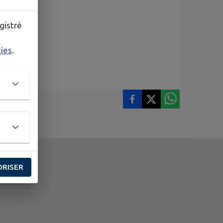
gistré
kies
.
ORISER