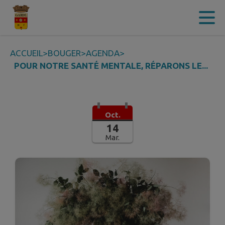
Contenu
Menu
Recherche
Pied de page
ACCUEIL
>
BOUGER
>
AGENDA
>
POUR NOTRE SANTÉ MENTALE, RÉPARONS LE...
Oct.
14
Mar.