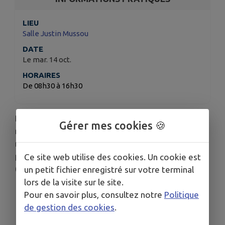
LIEU
Salle Justin Mussou
DATE
Le mar. 14 oct.
HORAIRES
De 08h30 à 16h30
ème
Dans le cadre de la 36
édition des Semaines
Gérer mes cookies 🍪
nationales d'information sur la santé
mentale,
le Département de Réhabilitation
psychosociale du centre hospitalier Henri Guérin
Ce site web utilise des cookies. Un cookie est
(Pierrefeu-du-Var) vous donne RDV salle Mussou :
un petit fichier enregistré sur votre terminal
lors de la visite sur le site.
Tables-rondes, conférences et pauses
Pour en savoir plus, consultez notre
Politique
conviviales,
de gestion des cookies
.
Vidéo-débat,