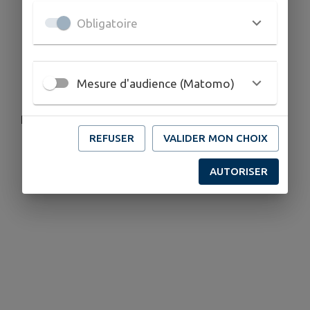
Théâtre interactif,
Forum associatif (CPAM, CODES, UNAFAM,
Obligatoire
CMP, CH Henri Guérin, GEM La Seyne, Maison
Sport Santé 83, CDOS 83, APF France
Handicap),
Mesure d'audience (Matomo)
Atelier sportif.
Programme et inscription :
CLIQUEZ ICI
.
REFUSER
VALIDER MON CHOIX
AUTORISER