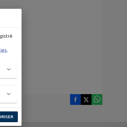
gistré
kies
.
ORISER