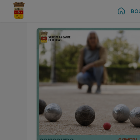
Juin
06
Contenu
Menu
Recherche
Pied de page
BO
Sam.