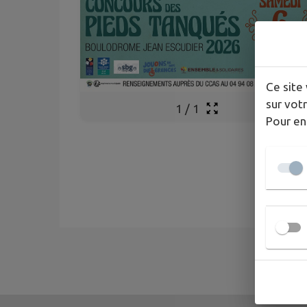
Ce site 
sur votr
1
/
1
Pour en