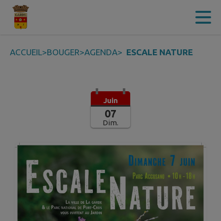
Contenu
Menu
Recherche
Pied de page
ACCUEIL
>
BOUGER
>
AGENDA
>
ESCALE NATURE
Juin
07
Dim.