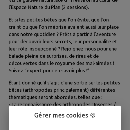
l’Espace Nature du Plan (2 sessions).
Et si les petites bêtes que l’on évite, que l’on
craint ou que l’on méprise avaient aussi leur place
dans notre quotidien ? Prêts à partir à l’aventure
pour découvrir leurs secrets, leur personnalité et
leur rôle insoupçonné ? Rejoignez-nous pour une
balade pleine de surprises, de rires et de
découvertes dans le royaume des mal-aimées !
Suivez l’expert pour en savoir plus !”
Étant donné qu’il s’agit d’une sortie sur les petites
bêtes (arthropodes principalement) différentes
thématiques seront abordées, telles que :
- La reconnaissance des arthropodes : Insectes /
Arachnides
Gérer mes cookies 🍪
- Un focus sur certains arthropodes en particulier :
araignées, punaises, mouches, guêpes, frelon,