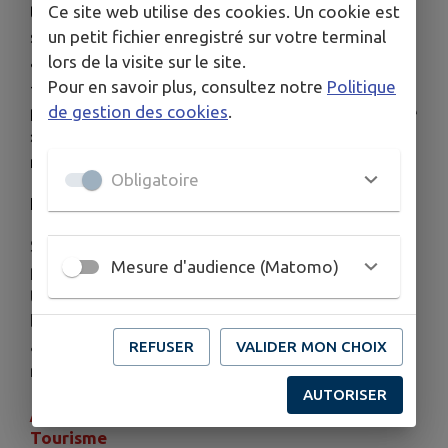
Ce site web utilise des cookies. Un cookie est
tiques, moustiques, blattes avec des explications
un petit fichier enregistré sur votre terminal
sur leur écologie (cycle de vie, régime
lors de la visite sur le site.
alimentaire…)
Pour en savoir plus, consultez notre
Politique
- Questionnement des participants sur leurs
de gestion des cookies
.
propres perceptions des petites bêtes : « ça pique
», « c’est dangereux », « ça sent mauvais », « c’est
moche », « ça me fait peur », etc.
Obligatoire
Il s’agit d’une invitation à l'observation
Sera aussi proposée notamment une adaptation
Mesure d'audience (Matomo)
pour les familles et enfants avec une chasse au
trésor pendant la balade avec une liste de petites
bêtes à cocher (par exemple : une punaise, une
araignée, une mouche, un iule) avec différents
REFUSER
VALIDER MON CHOIX
niveaux de difficultés.
AUTORISER
/!\ Sur réservation auprès de la Maison du
Tourisme