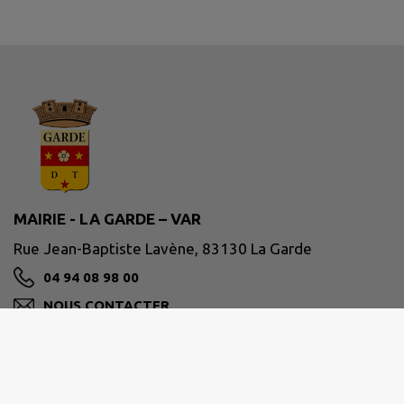
MAIRIE - LA GARDE – VAR
Rue Jean-Baptiste Lavène, 83130 La Garde
04 94 08 98 00
NOUS CONTACTER
M'Y RENDRE
www.ville-lagarde.fr