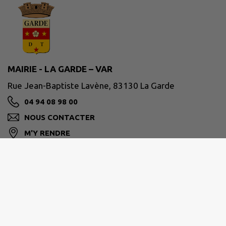
MAIRIE - LA GARDE – VAR
Rue Jean-Baptiste Lavène, 83130 La Garde
04 94 08 98 00
NOUS CONTACTER
M'Y RENDRE
www.ville-lagarde.fr
Horaires de la mairie