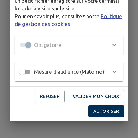
un petit fichier enregistré sur votre terminal
lors de la visite sur le site.
06.70.34.35.13
Pour en savoir plus, consultez notre
Politique
de gestion des cookies
.
Obligatoire
Mesure d'audience (Matomo)
REFUSER
VALIDER MON CHOIX
AUTORISER