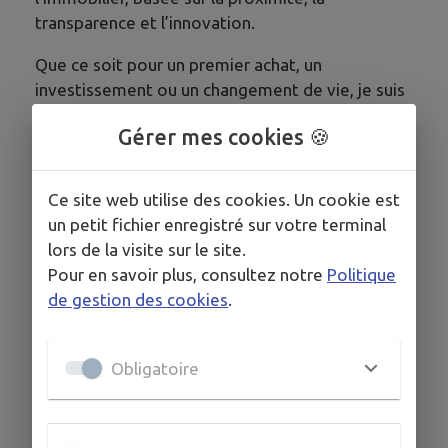
transparence et l’innovation.
Que ce soit pour un premier achat, un
investissement ou un changement de vie, je suis
là pour vous guider avec enthousiasme et
Gérer mes cookies 🍪
professionnalisme. »
« Attention ma passion pour l’immobilier est
Ce site web utilise des cookies. Un cookie est
contagieuse !
un petit fichier enregistré sur votre terminal
lors de la visite sur le site.
Pour en savoir plus, consultez notre
Politique
de gestion des cookies
.
COORDONNÉES
thomas.pipon@iadfrance.fr
Obligatoire
www.iadfrance.fr/conseiller-immobilier/tho...
06 27 51 87 71