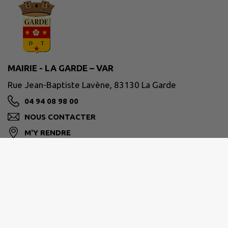
MAIRIE - LA GARDE – VAR
Rue Jean-Baptiste Lavène, 83130 La Garde
04 94 08 98 00
NOUS CONTACTER
M'Y RENDRE
www.ville-lagarde.fr
Horaires de la mairie