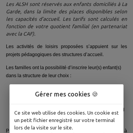
Les ALSH sont réservés aux enfants domiciliés à La
Garde, dans la limite des places disponibles selon
les capacités d’accueil. Les tarifs sont calculés en
fonction de votre quotient familial (en partenariat
avec la CAF).
Les activités de loisirs proposées s’appuient sur les
projets pédagogiques des structures d’accueil.
Les familles ont la possibilité d’inscrire leur(s) enfant(s)
dans la structure de leur choix :
*
ALSH Maurice Delplace
98 Avenue Auguste
Gérer mes cookies 🍪
Renoir (agréé pour accueillir 150 enfants)
*
ALSH Henri Wallon
Rue du capitaine Perraud
Ce site web utilise des cookies. Un cookie est
(agréé pour accueillir 300 enfants)
un petit fichier enregistré sur votre terminal
lors de la visite sur le site.
Pendant les vacances, l’accueil se déroule de 7h30 à