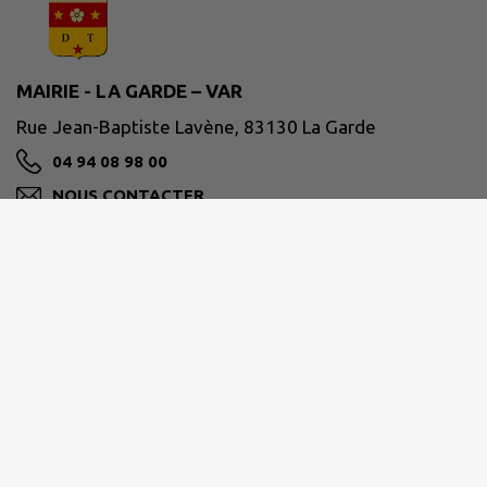
MAIRIE - LA GARDE – VAR
Rue Jean-Baptiste Lavène, 83130 La Garde
04 94 08 98 00
NOUS CONTACTER
M'Y RENDRE
www.ville-lagarde.fr
Horaires de la mairie
Du lundi au vendredi de 8h30 à 12h
et de 13h30 à 17h30.