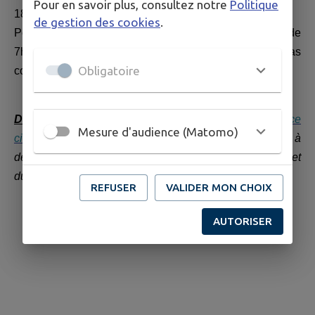
Pour en savoir plus, consultez notre
Politique
18h30 à la semaine complète.
de gestion des cookies
.
Pour les mercredis, l'accueil est possible à la journée de
7h30 à 18h30 ou à la 1/2 journée de 7h30 à 13h30 (repas
Obligatoire
compris).
Dossier d’inscription
: téléchargeable sur votre
espace
Mesure d'audience (Matomo)
citoyens
en cliquant sur l’onglet « infos pratiques » et à
déposer via la dalle « créer une activité », ou au guichet
du Service Education / Loisirs en format papier.
REFUSER
VALIDER MON CHOIX
AUTORISER