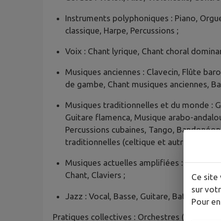
Instruments polyphoniques : Piano, Orgu
classique, Harpe, Percussions ;
Voix : Chant lyrique, Chant choral dominan
Musiques anciennes : Clavecin, Flûte bar
de gambe, Chant musiques anciennes, Bas
Musiques traditionnelles et du monde : 
Guitare flamenca, Musique arabo-andalous
Percussions cubaines, Tango, Bandonéon,
traditionnelles (celtique et autres) ;
Musiques actuelles amplifiées : Guitare, 
Chant, Claviers ;
Ce site 
sur votr
Jazz : Vocal, Basse, Guitare, Batterie, Pia
Pour en
Pratiques collectives : Orchestres (symphoni