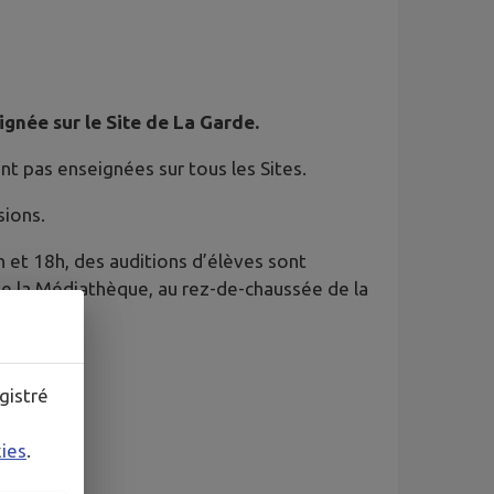
ignée sur le Site de La Garde.
ont pas enseignées sur tous les Sites.
sions.
 et 18h, des auditions d’élèves sont
de la Médiathèque, au rez-de-chaussée de la
gistré
.fr/
kies
.