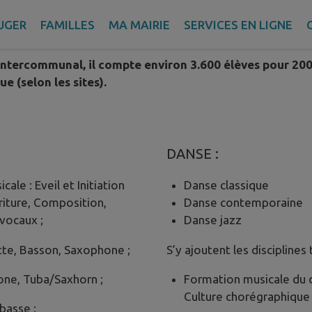
 par la Communauté d’agglomération (devenue Métropol
UGER
FAMILLES
MA MAIRIE
SERVICES EN LIGNE
intercommunal, il compte environ 3.600 élèves pour 20
e (selon les sites).
DANSE :
ale : Eveil et Initiation
Danse classique
criture, Composition,
Danse contemporaine
vocaux ;
Danse jazz
ette, Basson, Saxophone ;
S’y ajoutent les disciplines
one, Tuba/Saxhorn ;
Formation musicale du 
Culture chorégraphique
basse ;