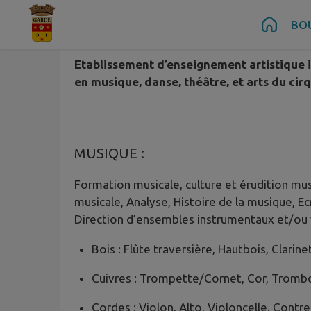
Le Conservatoire TPM a été créé en 2002
Contenu
Menu
Recherche
Pied de page
BO
Méditerranée.
Etablissement d’enseignement artistique 
en musique, danse, théâtre, et arts du cirqu
MUSIQUE :
Formation musicale, culture et érudition music
musicale, Analyse, Histoire de la musique, E
Direction d’ensembles instrumentaux et/ou 
Bois : Flûte traversière, Hautbois, Clarin
Cuivres : Trompette/Cornet, Cor, Tromb
Cordes : Violon, Alto, Violoncelle, Contre