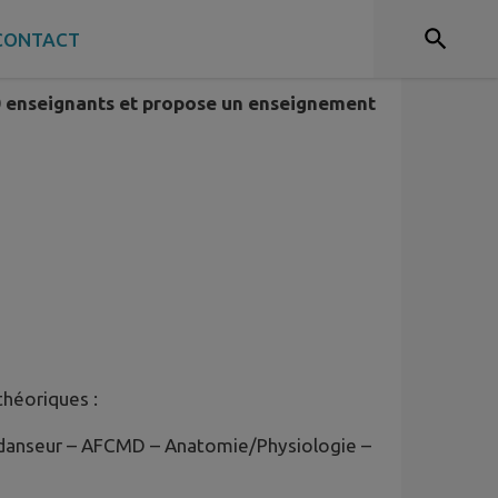
er
e le 1
janvier 2018) Toulon Provence
CONTACT
0 enseignants et propose un enseignement
 théoriques :
danseur – AFCMD – Anatomie/Physiologie –