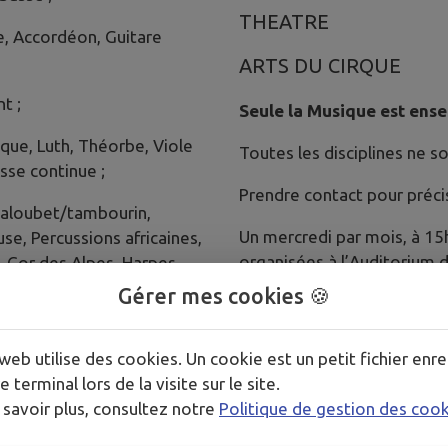
THEATRE
e, Accordéon, Guitare
ARTS DU CIRQUE
t ;
Seule la Musique est ense
oque, Luth, Théorbe, Viole
Toutes les disciplines ne s
se continue ;
Prendre contact pour préci
Galoubet/tambourin,
Un mercredi par mois, à 15h
e, Percussions africaines,
organisées à l’Auditorium 
 Cor des Alpes, Harpes
Maison Gérard Philipe.
Gérer mes cookies 🍪
Guitare basse, Batterie,
EN SAVOIR PLUS
web utilise des cookies. Un cookie est un petit fichier enre
e terminal lors de la visite sur le site.
www.conservatoire-tpm
no, Cuivres, Bois ;
 savoir plus, consultez notre
Politique de gestion des coo
que, d’harmonie, à cordes),