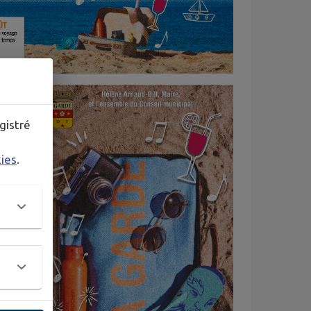
gistré
kies
.