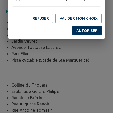
Points d’eau à votre disposition :
REFUSER
VALIDER MON CHOIX
Place des libertés
Maison du tourisme
AUTORISER
Place Frédéric Mistral
Jardin Veyret
Avenue Toulouse Lautrec
Parc Elluin
Piste cyclable (Stade de Ste Marguerite)
Colline du Thouars
Esplanade Gérard Philipe
Rue de la Brèche
Rue Auguste Renoir
Rue Antoine Tomasini