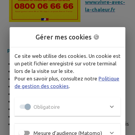
www.vivre-avec-
la-chaleur.fr
Gérer mes cookies 🍪
Profitez des lieux publics climatisés
Ce site web utilise des cookies. Un cookie est
un petit fichier enregistré sur votre terminal
Maison communale Gérard Philipe
lors de la visite sur le site.
Médiathèque
Pour en savoir plus, consultez notre
Politique
Maison des Seniors et des Familles
de gestion des cookies
.
CCAS
Mas de Sainte Marguerite
Maison des Associations
Obligatoire
Salle du Conseil municipal
Ehpad Le Mas des Senes (Oasis Solidaire)
Résidence Autonomie Marie Curie (Oasis
Solidaire)
Mesure d'audience (Matomo)