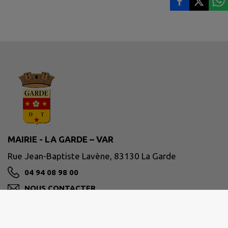
MAIRIE - LA GARDE – VAR
Rue Jean-Baptiste Lavène, 83130 La Garde
04 94 08 98 00
NOUS CONTACTER
M'Y RENDRE
www.ville-lagarde.fr