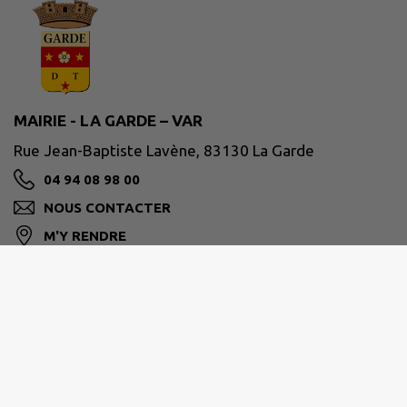
MAIRIE - LA GARDE – VAR
Rue Jean-Baptiste Lavène, 83130 La Garde
04 94 08 98 00
NOUS CONTACTER
M'Y RENDRE
www.ville-lagarde.fr
Horaires de la mairie