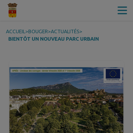
Contenu
Menu
Recherche
Pied de page
ACCUEIL
>
BOUGER
>
ACTUALITÉS
>
BIENTÔT UN NOUVEAU PARC URBAIN