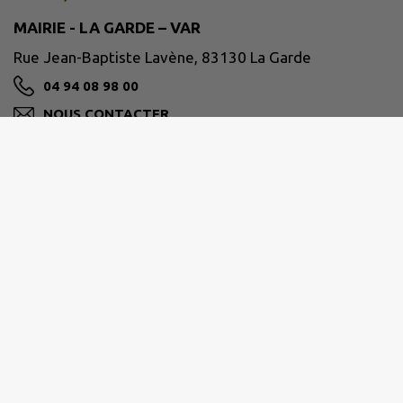
MAIRIE - LA GARDE – VAR
Rue Jean-Baptiste Lavène, 83130 La Garde
04 94 08 98 00
NOUS CONTACTER
M'Y RENDRE
www.ville-lagarde.fr
Horaires de la mairie
Du lundi au vendredi de 8h30 à 12h
et de 13h30 à 17h30.