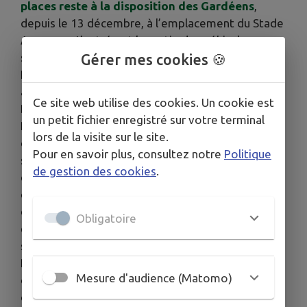
places reste à la disposition des Gardéens
,
depuis le 13 décembre, à l’emplacement du Stade
Accusano. L’entrée et la sortie des véhicules
s’effectuent sur l'avenue Franklin Roosevelt.
Gérer mes cookies 🍪
Plusieurs accès piétons sont ouverts sur les
avenues Stalingrad (vers la mairie), Jacques
Ce site web utilise des cookies. Un cookie est
Duclos (vers le Plan) et Franklin Roosevelt (vers
un petit fichier enregistré sur votre terminal
Paul Langevin). Jusqu’au démarrage des travaux
lors de la visite sur le site.
de création du parc urbain, un espace de
Pour en savoir plus, consultez notre
Politique
stationnement d’une dizaine de places est
de gestion des cookies
.
également maintenu à l’extrémité sud du parking
de La Poste. À terme, en plus du silo, un parking
d’une trentaine de places sera aménagé au nord-
Obligatoire
est du parc et une douzaine de stationnements
supplémentaires seront créés le long de l’avenue
Roosevelt. Au total, 258 places seront donc
Mesure d'audience (Matomo)
disponibles gratuitement pour se garer en cœur
de ville.