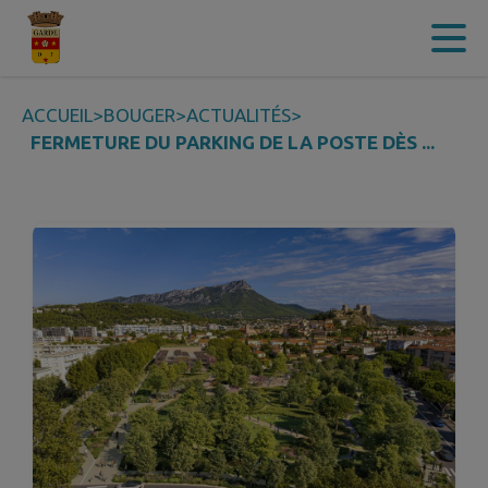
Contenu
Menu
Recherche
Pied de page
ACCUEIL
>
BOUGER
>
ACTUALITÉS
>
FERMETURE DU PARKING DE LA POSTE DÈS ...