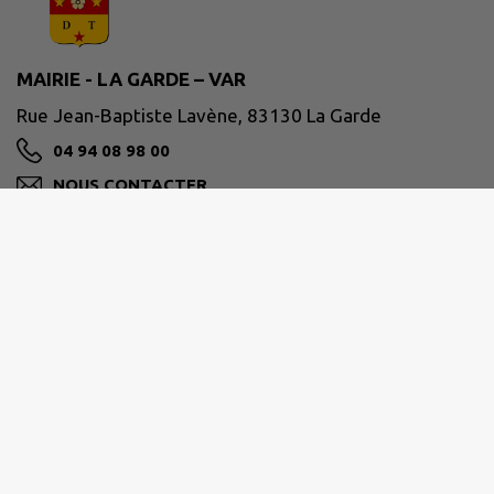
MAIRIE - LA GARDE – VAR
Rue Jean-Baptiste Lavène, 83130 La Garde
04 94 08 98 00
NOUS CONTACTER
M'Y RENDRE
www.ville-lagarde.fr
Horaires de la mairie
Du lundi au vendredi de 8h30 à 12h
et de 13h30 à 17h30.