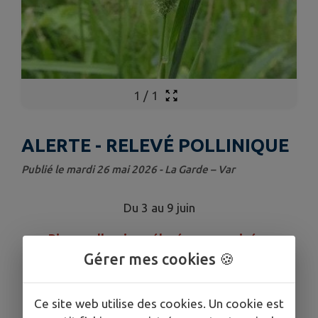
1
/
1
ALERTE - RELEVÉ POLLINIQUE
Publié le mardi 26 mai 2026 - La Garde – Var
Du 3 au 9 juin
Risque allergique élevé aux graminées
Gérer mes cookies 🍪
Plus d'Infos :
Réseau National de Surveillance
Aérobiologique
Ce site web utilise des cookies. Un cookie est