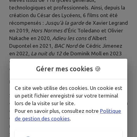
technologiques et professionnels. Ainsi, depuis la
création du César des Lycéens, 6 films ont été
récompensés :
Jusqu’à la garde
de Xavier Legrand
en 2019,
Hors Normes
d’Éric Toledano et Olivier
Nakache en 2020,
Adieu les cons
d’Albert
Dupontel en 2021,
BAC Nord
de Cédric Jimenez
en 2022,
La nuit du 12
de Dominik Moll en 2023
et
Je verrai toujours vos visages
de Jeanne Herry
Gérer mes cookies 🍪
en 2024.
ème
Un autre regard sur le 7
art
Ce site web utilise des cookies. Un cookie est
Sens critique, analyse technique, jugement
un petit fichier enregistré sur votre terminal
esthétique, impact émotionnel… Sous la direction
lors de la visite sur le site.
de leurs professeurs, Marie-Hélène Giannoni et
Pour en savoir plus, consultez notre
Politique
Colette Colangelo, les élèves du Coudon ont
de gestion des cookies
.
mené un travail remarquable depuis le mois de
septembre, passant au crible scénario, mise en