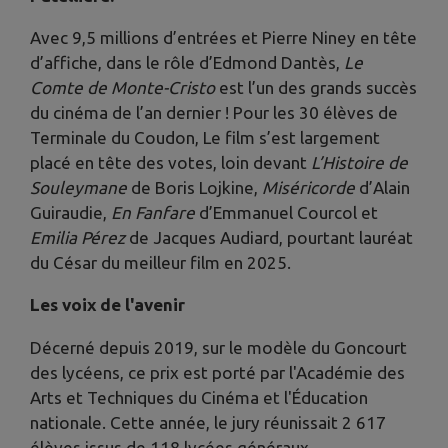
Avec 9,5 millions d’entrées et Pierre Niney en tête
d’affiche, dans le rôle d’Edmond Dantès,
Le
Comte de Monte-Cristo
est l’un des grands succès
du cinéma de l’an dernier ! Pour les 30 élèves de
Terminale du Coudon,
Le film s’est largement
placé en tête des votes, loin devant
L’Histoire de
Souleymane
de Boris Lojkine,
Miséricorde
d’Alain
Guiraudie,
En Fanfare
d’Emmanuel Courcol et
Emilia Pérez
de Jacques Audiard, pourtant lauréat
du César du meilleur film en 2025.
Les voix de l'avenir
Décerné depuis 2019, sur le modèle du Goncourt
des lycéens, ce prix est porté par l'Académie des
Arts et Techniques du Cinéma et l'Éducation
nationale. Cette année, le jury réunissait 2 617
élèves issus de 118 lycées généraux,