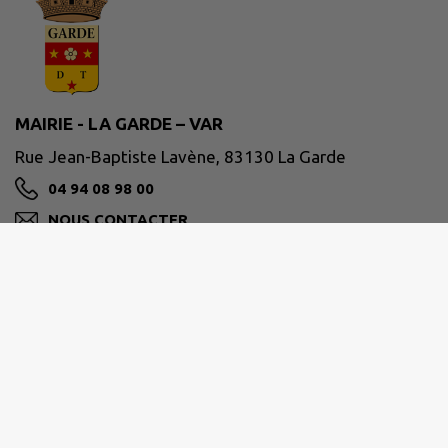
MAIRIE - LA GARDE – VAR
Rue Jean-Baptiste Lavène, 83130 La Garde
04 94 08 98 00
NOUS CONTACTER
M'Y RENDRE
www.ville-lagarde.fr
Horaires de la mairie
Du lundi au vendredi de 8h30 à 12h