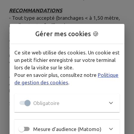
RECOMMANDATIONS
- Tout type accepté (branchages < à 1,50 mètre,
rondins, tonte, feuilles...).
- Les déchets verts doivent impérativement être
Gérer mes cookies 🍪
conditionnés dans des poubelles de jardin.
- Sortez vos déchets le dimanche soir, ils seront
Ce site web utilise des cookies. Un cookie est
ramassés le lundi à l'heure de RDV indiquée, que
un petit fichier enregistré sur votre terminal
vous soyez présent ou non.
lors de la visite sur le site.
3
Pour en savoir plus, consultez notre
Politique
Attention :
3 m
maximum par enlèvement.
de gestion des cookies
.
Au-delà,
la déchèterie vous accueille
toujours
gratuitement.
Obligatoire
SERVICE R
ÉSERVÉ AUX PARTICULIERS
Mesure d'audience (Matomo)