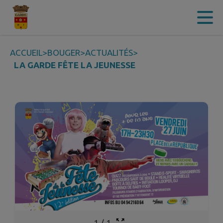
Contenu
Menu
Recherche
Pied de page
ACCUEIL
>
BOUGER
>
ACTUALITÉS
>
LA GARDE FÊTE LA JEUNESSE
1
/
1