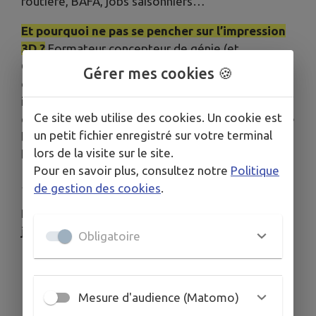
routière, BAFA, jobs saisonniers…
Et pourquoi ne pas se pencher sur l’impression
3D ?
Formateur concepteur de génie (et
Gardéen !), Mehdi Damien fabrique toutes sortes
Gérer mes cookies 🍪
d’objets du quotidien et pièces sur mesure. Il
intervient aussi dans les écoles et en entreprise :
Ce site web utilise des cookies. Un cookie est
épatant, ce qu’on peut faire avec des bouchons de
un petit fichier enregistré sur votre terminal
bouteilles ! Alors, toi aussi, viens avec 10
lors de la visite sur le site.
bouchons et repars avec un cadeau !
Pour en savoir plus, consultez notre
Politique
Entrée libre, dès 10 ans.
de gestion des cookies
.
Plus d’infos auprès du
B.I.J
/ Maison de la
jeunesse au 04 94 21 60 64.
Obligatoire
Mesure d'audience (Matomo)