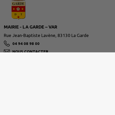
MAIRIE - LA GARDE – VAR
Rue Jean-Baptiste Lavène, 83130 La Garde
04 94 08 98 00
NOUS CONTACTER
M'Y RENDRE
www.ville-lagarde.fr
Horaires de la mairie
Du lundi au vendredi de 8h30 à 12h