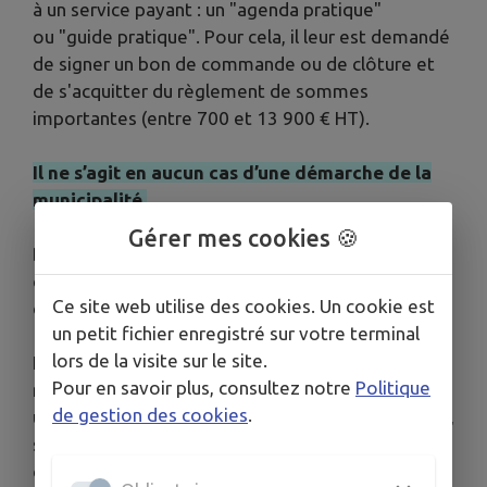
à un service payant : un "agenda pratique"
ou "guide pratique". Pour cela, il leur est demandé
de signer un bon de commande ou de clôture et
de s'acquitter du règlement de sommes
importantes (entre 700 et 13 900 € HT).
Il ne s’agit en aucun cas d’une démarche de la
municipalité.
Gérer mes cookies 🍪
Devant le fort soupçon de pratiques
commerciales trompeuses, voire de tentative
Ce site web utilise des cookies. Un cookie est
d'escroquerie, nous vous invitons à la prudence.
un petit fichier enregistré sur votre terminal
lors de la visite sur le site.
Nous vous rappelons que lorsqu’une commune
Pour en savoir plus, consultez notre
Politique
mandate une société en son nom, elle lui délivre
de gestion des cookies
.
une lettre accréditive, sur papier à en-tête officiel,
signée du maire, à présenter lors de chaque
démarchage.