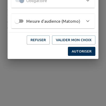
Obligatoire
En cas de doute, n’hésitez pas à en aviser sans
délai les forces de police.
Police nationale
: 17
Mesure d'audience (Matomo)
Police municipale
: 04 94 08 98 20
REFUSER
VALIDER MON CHOIX
AUTORISER