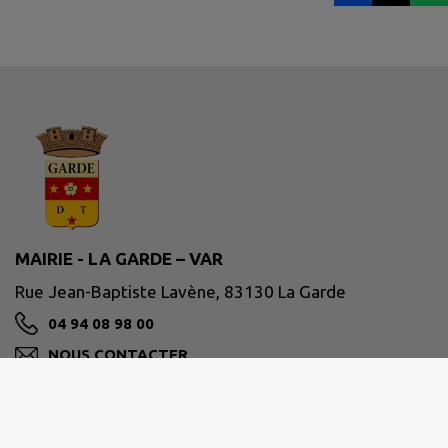
MAIRIE - LA GARDE – VAR
Rue Jean-Baptiste Lavène, 83130 La Garde
04 94 08 98 00
NOUS CONTACTER
M'Y RENDRE
www.ville-lagarde.fr