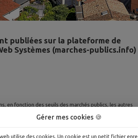
nt publiées sur la plateforme de
eb Systèmes (marches-publics.info)
s, en fonction des seuils des marchés publics, les autres
araître une publicité :
Gérer mes cookies 🍪
rchés Publics (BOAMP) et/ou son site Internet ;
nion Européenne ;
web utilise des cookies. Un cookie est un petit fichier enre