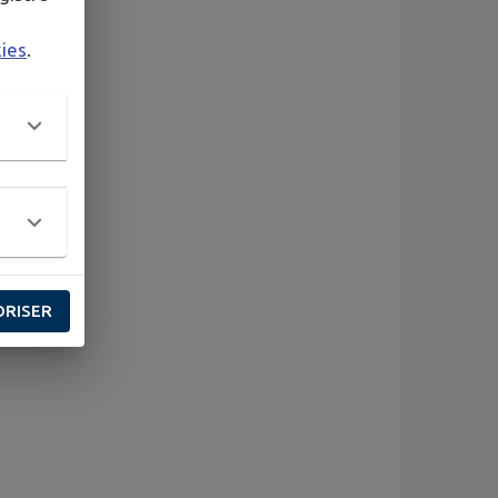
kies
.
ise »
l
ORISER
onces