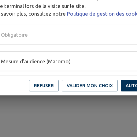
atin, Var Information, TPBM…
e terminal lors de la visite sur le site.
 savoir plus, consultez notre
Politique de gestion des coo
venue-Web Systèmes (marches-publics.info)
rtail qui vous propose de constituer votre « Espace Entrepr
Obligatoire
vous pourrez :
r tous les appels d’offres publiés. Vous recevrez un courrie
critères ;
Mesure d'audience (Matomo)
formation, de consultation, d’attribution
 des Entreprises (DCE) ;
éponses aux consultations.
REFUSER
VALIDER MON CHOIX
AUT
passe qui vous permettront de consulter toutes les ann