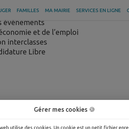
UGER
FAMILLES
MA MAIRIE
SERVICES EN LIGNE
s événements
’économie et de l’emploi
n interclasses
didature Libre
Gérer mes cookies 🍪
web utilise des cookies. Un cookie est un petit fichier enre