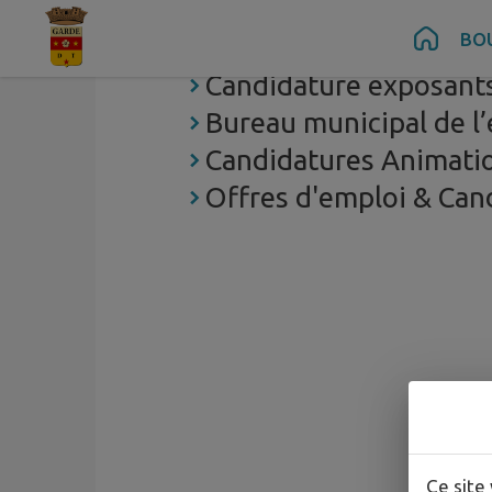
Contenu
Menu
Recherche
Pied de page
BO
Marchés publics
Candidature exposant
Bureau municipal de l
Candidatures Animatio
Offres d'emploi & Can
Ce site 