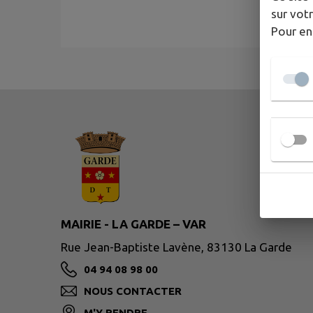
sur votr
Pour en
MAIRIE - LA GARDE – VAR
Rue Jean-Baptiste Lavène, 83130 La Garde
04 94 08 98 00
NOUS CONTACTER
M'Y RENDRE