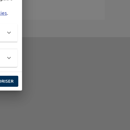
kies
.
ORISER