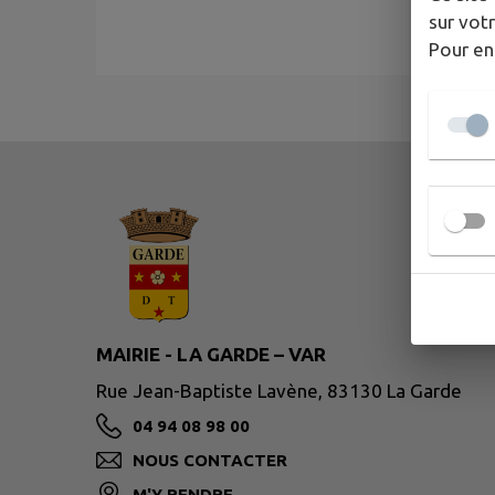
sur votr
Pour en
MAIRIE - LA GARDE – VAR
Rue Jean-Baptiste Lavène, 83130 La Garde
04 94 08 98 00
NOUS CONTACTER
M'Y RENDRE