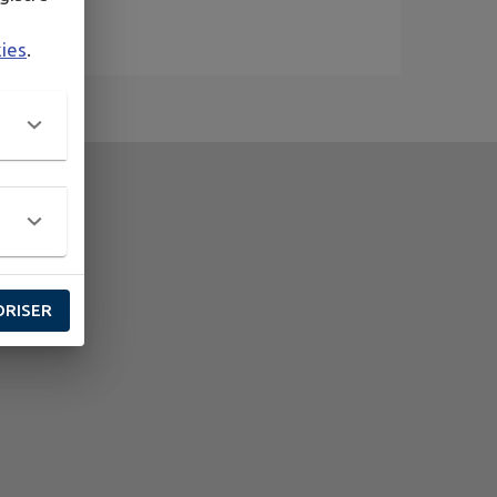
kies
.
ORISER